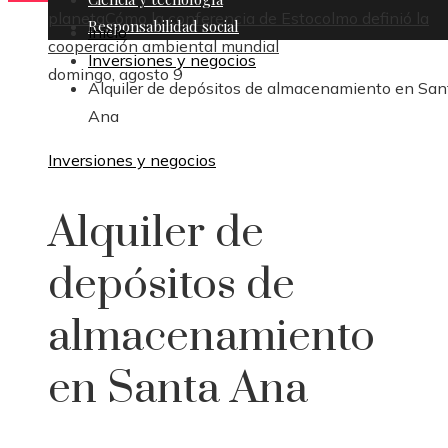
planeta
Cómo la conferencia de Estocolmo definió la
Responsabilidad social
Inicio
cooperación ambiental mundial
Inversiones y negocios
domingo, agosto 9
Alquiler de depósitos de almacenamiento en San
Ana
Inversiones y negocios
Alquiler de
depósitos de
almacenamiento
en Santa Ana