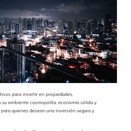
vos para invertir en propiedades,
n su ambiente cosmopolita, economía sólida y
s para quienes desean una inversión segura y