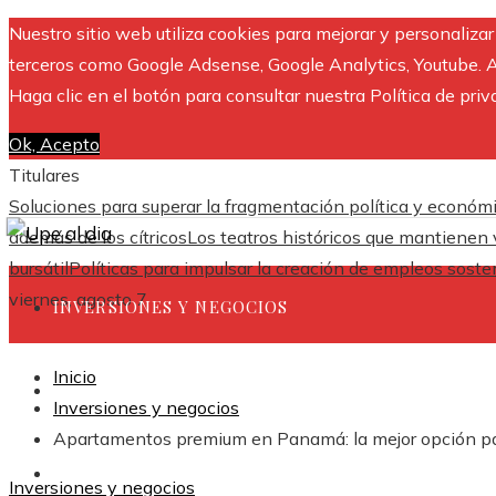
Nuestro sitio web utiliza cookies para mejorar y personaliza
terceros como Google Adsense, Google Analytics, Youtube. Al 
Haga clic en el botón para consultar nuestra Política de priv
Ok, Acepto
Titulares
Soluciones para superar la fragmentación política y económ
además de los cítricos
Los teatros históricos que mantienen v
bursátil
Políticas para impulsar la creación de empleos sosten
viernes, agosto 7
INVERSIONES Y NEGOCIOS
Inicio
CULTURA Y OCIO
Inversiones y negocios
Apartamentos premium en Panamá: la mejor opción par
CIENCIA Y TECNOLOGÍA
Inversiones y negocios