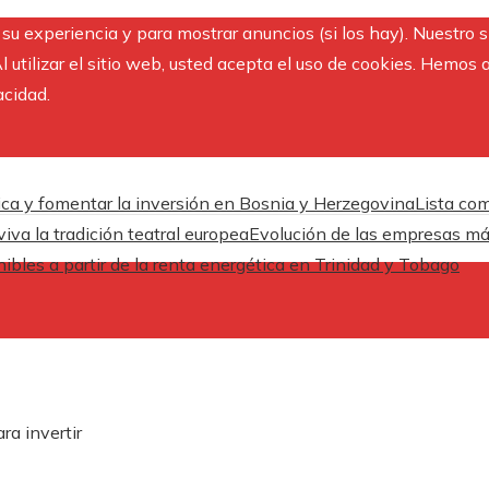
r su experiencia y para mostrar anuncios (si los hay). Nuestro 
utilizar el sitio web, usted acepta el uso de cookies. Hemos a
acidad.
ica y fomentar la inversión en Bosnia y Herzegovina
Lista com
iva la tradición teatral europea
Evolución de las empresas más
ibles a partir de la renta energética en Trinidad y Tobago
a invertir