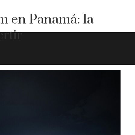
m en Panamá: la
rtir