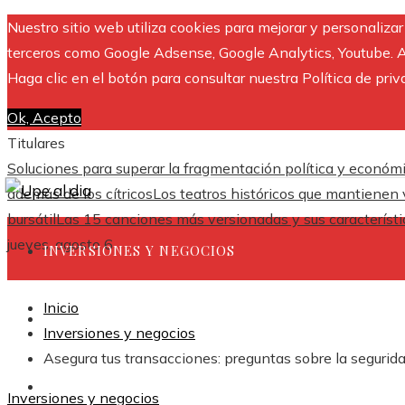
Nuestro sitio web utiliza cookies para mejorar y personaliza
terceros como Google Adsense, Google Analytics, Youtube. Al 
Haga clic en el botón para consultar nuestra Política de priv
Ok, Acepto
Titulares
Soluciones para superar la fragmentación política y económ
además de los cítricos
Los teatros históricos que mantienen v
bursátil
Las 15 canciones más versionadas y sus característi
jueves, agosto 6
INVERSIONES Y NEGOCIOS
Inicio
CULTURA Y OCIO
Inversiones y negocios
Asegura tus transacciones: preguntas sobre la segurid
CIENCIA Y TECNOLOGÍA
Inversiones y negocios