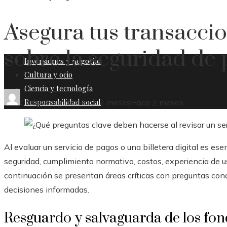
Asegura tus transacci
RESPONSABILIDAD SOCIAL
sobre la seguridad de 
Inversiones y negocios
Cultura y ocio
Ciencia y tecnología
Responsabilidad social
Carlos Galindez
Hace 2 meses
Hace 2 meses
Al evaluar un servicio de pagos o una billetera digital es es
seguridad, cumplimiento normativo, costos, experiencia de us
continuación se presentan áreas críticas con preguntas con
decisiones informadas.
Resguardo y salvaguarda de los fo