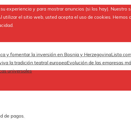
r su experiencia y para mostrar anuncios (si los hay). Nuestro 
utilizar el sitio web, usted acepta el uso de cookies. Hemos a
acidad.
ica y fomentar la inversión en Bosnia y Herzegovina
Lista com
iva la tradición teatral europea
Evolución de las empresas más
cas universales
ad de pagos.