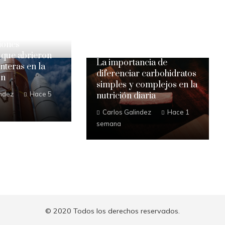
iones
 que abrieron
La importancia de
nteras en la
diferenciar carbohidratos
ón
simples y complejos en la
indez
Hace 5
nutrición diaria
Carlos Galindez
Hace 1
semana
© 2020 Todos los derechos reservados.