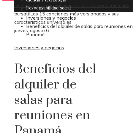
las empresas más valiosas en la historia del mercado
Responsabilidad social
Inicio
bursátil
Las 15 canciones más versionadas y sus
Inversiones y negocios
características universales
Beneficios del alquiler de salas para reuniones en
jueves, agosto 6
Panamá
Inversiones y negocios
Beneficios del
alquiler de
salas para
reuniones en
Panamá