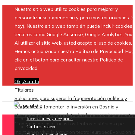
Nuestro sitio web utiliza cookies para mejorar y
personalizar su experiencia y para mostrar anuncios (si
hay). Nuestro sitio web también puede incluir cookies 
terceros como Google Adsense, Google Analytics, Yout
Al utilizar el sitio web, usted acepta el uso de cookies.
Hemos actualizado nuestra Política de Privacidad. Hag
clic en el botón para consultar nuestra Política de
privacidad.
Ok, Acepto
Titulares
Soluciones para superar la fragmentación política y
económica y fomentar la inversión en Bosnia y
Herzegovina
Lista completa de alimentos ricos en vit
Inversiones y negocios
C además de los cítricos
Los teatros históricos que
Cultura y ocio
mantienen viva la tradición teatral europea
Evolución 
Ciencia y tecnología