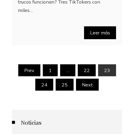
trucos funcionan? Tres TikTokers con
miles…
Leer más
Paginación
Prev
1
…
22
23
de
24
25
Next
entradas
Noticias