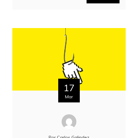
17
Mar
Por
Carlos Galindez