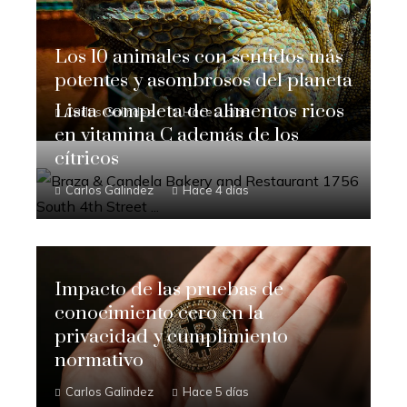
Los 10 animales con sentidos más
potentes y asombrosos del planeta
Lista completa de alimentos ricos
Carlos Galindez
Hace 2 días
en vitamina C además de los
cítricos
Carlos Galindez
Hace 4 días
Impacto de las pruebas de
conocimiento cero en la
privacidad y cumplimiento
normativo
Carlos Galindez
Hace 5 días