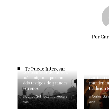
Por Car
Te Puede Interesar
Los festivales de música
más antiguos que han
Los teatro
sido testigos de grandes
mantienen 
estrenos
tradición 
Carlos Galindez
Hace 2
Carlos Gal
días
días