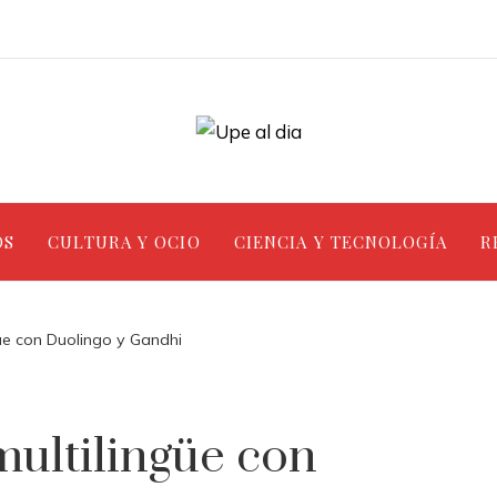
OS
CULTURA Y OCIO
CIENCIA Y TECNOLOGÍA
R
üe con Duolingo y Gandhi
ultilingüe con