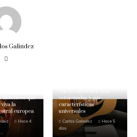
los Galindez
Las 15 canciones más
s históricos que
versionadas y sus
viva la
características
teatral europea
universales
indez
Hace 4
Carlos Galindez
Hace 5
días