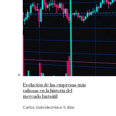
Evolución de las empresas más
valiosas en la historia del
mercado bursátil
Carlos Galindez
Hace 5 días