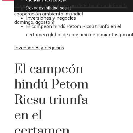
planeta
Cómo la conferencia de Estocolmo definió la
Responsabilidad social
Inicio
cooperación ambiental mundial
Inversiones y negocios
domingo, agosto 9
El campeón hindú Petom Ricsu triunfa en el
certamen global de consumo de pimientos pican
Inversiones y negocios
El campeón
hindú Petom
Ricsu triunfa
en el
certamen