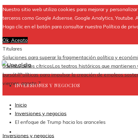
Nuestro sitio web utiliza cookies para mejorar y personaliza
terceros como Google Adsense, Google Analytics, Youtube. Al 
Haga clic en el botón para consultar nuestra Política de priv
Ok, Acepto
Titulares
Soluciones para superar la fragmentación política y económ
además de los cítricos
Los teatros históricos que mantienen v
bursátil
Políticas para impulsar la creación de empleos sosten
viernes, agosto 7
INVERSIONES Y NEGOCIOS
Inicio
CULTURA Y OCIO
Inversiones y negocios
El enfoque de Trump hacia los aranceles
CIENCIA Y TECNOLOGÍA
Inversiones y negocios