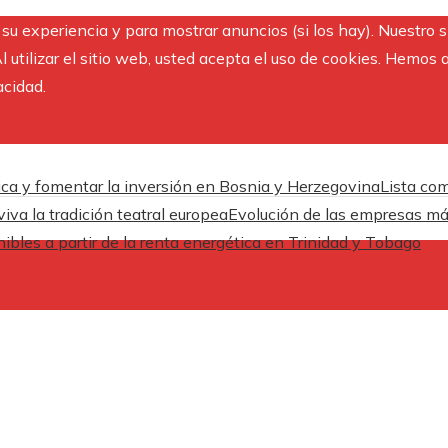
r su experiencia y para mostrar anuncios (si los hay). Nuestro 
utilizar el sitio web, usted acepta el uso de cookies. Hemos a
acidad.
ica y fomentar la inversión en Bosnia y Herzegovina
Lista com
iva la tradición teatral europea
Evolución de las empresas más
ibles a partir de la renta energética en Trinidad y Tobago