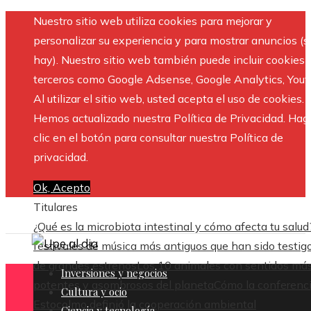
Nuestro sitio web utiliza cookies para mejorar y
personalizar su experiencia y para mostrar anuncios (si
hay). Nuestro sitio web también puede incluir cookies 
terceros como Google Adsense, Google Analytics, Yout
Al utilizar el sitio web, usted acepta el uso de cookies.
Hemos actualizado nuestra Política de Privacidad. Hag
clic en el botón para consultar nuestra Política de
privacidad.
Ok, Acepto
Titulares
¿Qué es la microbiota intestinal y cómo afecta tu salud
festivales de música más antiguos que han sido testig
de grandes estrenos
Los 10 animales con sentidos má
Inversiones y negocios
potentes y asombrosos del planeta
Cómo la conferenc
Cultura y ocio
Estocolmo definió la cooperación ambiental
Ciencia y tecnología