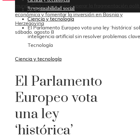
mundial
Soluciones para superar la fragmentación polít
Responsabilidad social
Inicio
económica y fomentar la inversión en Bosnia y
Ciencia y tecnología
Herzegovina
El Parlamento Europeo vota una ley ‘histórica’ so
sábado, agosto 8
inteligencia artificial sin resolver problemas clave
Tecnología
Ciencia y tecnología
El Parlamento
Europeo vota
una ley
‘histórica’