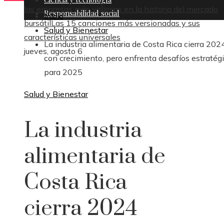
las empresas más valiosas en la historia del mercado
Responsabilidad social
Inicio
bursátil
Las 15 canciones más versionadas y sus
Salud y Bienestar
características universales
La industria alimentaria de Costa Rica cierra 202
jueves, agosto 6
con crecimiento, pero enfrenta desafíos estratég
para 2025
Salud y Bienestar
La industria
alimentaria de
Costa Rica
cierra 2024