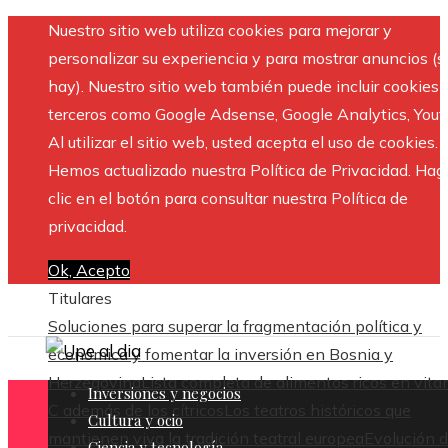
Nuestro sitio web utiliza cookies para mejorar y
personalizar su experiencia y para mostrar anuncios (si
hay). Nuestro sitio web también puede incluir cookies 
terceros como Google Adsense, Google Analytics, Yout
Al utilizar el sitio web, usted acepta el uso de cookies.
Hemos actualizado nuestra Política de Privacidad. Hag
clic en el botón para consultar nuestra Política de
privacidad.
Ok, Acepto
Titulares
Soluciones para superar la fragmentación política y
económica y fomentar la inversión en Bosnia y
Herzegovina
Lista completa de alimentos ricos en vit
Inversiones y negocios
C además de los cítricos
Los teatros históricos que
Cultura y ocio
mantienen viva la tradición teatral europea
Evolución 
Ciencia y tecnología