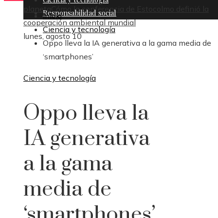
planeta
Cómo la conferencia de Estocolmo definió la
Responsabilidad social
Inicio
cooperación ambiental mundial
Ciencia y tecnología
lunes, agosto 10
Oppo lleva la IA generativa a la gama media de
‘smartphones’
Ciencia y tecnología
Oppo lleva la
IA generativa
a la gama
media de
‘smartphones’