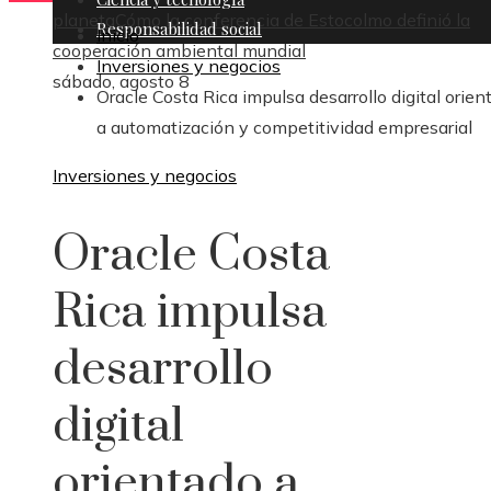
planeta
Cómo la conferencia de Estocolmo definió la
Responsabilidad social
Inicio
cooperación ambiental mundial
Inversiones y negocios
sábado, agosto 8
Oracle Costa Rica impulsa desarrollo digital orien
a automatización y competitividad empresarial
Inversiones y negocios
Oracle Costa
Rica impulsa
desarrollo
digital
orientado a