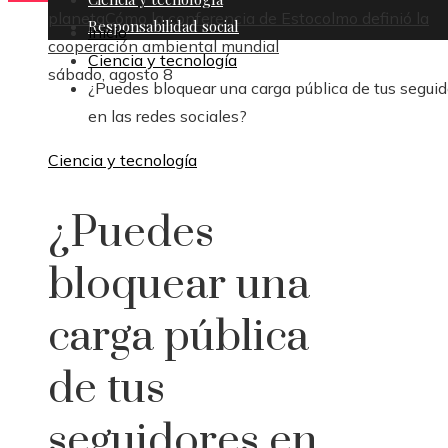
planeta
Cómo la conferencia de Estocolmo definió la
Responsabilidad social
Inicio
cooperación ambiental mundial
Ciencia y tecnología
sábado, agosto 8
¿Puedes bloquear una carga pública de tus seguid
en las redes sociales?
Ciencia y tecnología
¿Puedes
bloquear una
carga pública
de tus
seguidores en