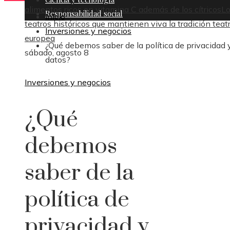
alimentos ricos en vitamina C además de los cítricos
L
Responsabilidad social
Inicio
teatros históricos que mantienen viva la tradición teatr
Inversiones y negocios
europea
¿Qué debemos saber de la política de privacidad 
sábado, agosto 8
datos?
Inversiones y negocios
¿Qué
debemos
saber de la
política de
privacidad y