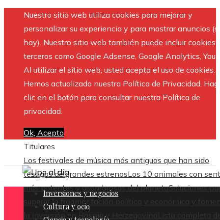
Nuestro sitio web utiliza cookies para mejorar y
personalizar su experiencia y para mostrar anuncios (si
hay). Nuestro sitio web también puede incluir cookies 
terceros como Google Adsense, Google Analytics, Yout
Al utilizar el sitio web, usted acepta el uso de cookies.
Hemos actualizado nuestra Política de Privacidad. Hag
clic en el botón para consultar nuestra Política de
privacidad.
Ok, Acepto
Titulares
Los festivales de música más antiguos que han sido
testigos de grandes estrenos
Los 10 animales con sent
más potentes y asombrosos del planeta
Soluciones pa
Inversiones y negocios
superar la fragmentación política y económica y fome
Cultura y ocio
la inversión en Bosnia y Herzegovina
Lista completa d
Ciencia y tecnología