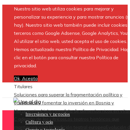
Nuestro sitio web utiliza cookies para mejorar y
personalizar su experiencia y para mostrar anuncios (si
hay). Nuestro sitio web también puede incluir cookies 
terceros como Google Adsense, Google Analytics, Yout
Al utilizar el sitio web, usted acepta el uso de cookies.
Hemos actualizado nuestra Política de Privacidad. Hag
clic en el botón para consultar nuestra Política de
privacidad.
Ok, Acepto
Titulares
Soluciones para superar la fragmentación política y
económica y fomentar la inversión en Bosnia y
Herzegovina
Lista completa de alimentos ricos en vit
Inversiones y negocios
C además de los cítricos
Los teatros históricos que
Cultura y ocio
mantienen viva la tradición teatral europea
Evolución 
Ciencia y tecnología