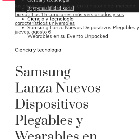
las empresas más valiosas en la historia del mercado
Responsabilidad social
Inicio
bursátil
Las 15 canciones más versionadas y sus
Ciencia y tecnología
características universales
Samsung Lanza Nuevos Dispositivos Plegables 
jueves, agosto 6
Wearables en su Evento Unpacked
Ciencia y tecnología
Samsung
Lanza Nuevos
Dispositivos
Plegables y
Wearables en