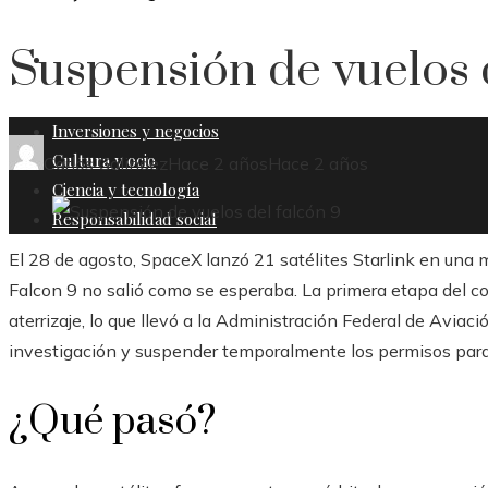
Suspensión de vuelos 
RESPONSABILIDAD SOCIAL
Inversiones y negocios
Cultura y ocio
Carlos Galindez
Hace 2 años
Hace 2 años
Ciencia y tecnología
Responsabilidad social
El 28 de agosto, SpaceX lanzó 21 satélites Starlink en una m
Falcon 9 no salió como se esperaba. La primera etapa del co
aterrizaje, lo que llevó a la Administración Federal de Aviac
investigación y suspender temporalmente los permisos par
¿Qué pasó?