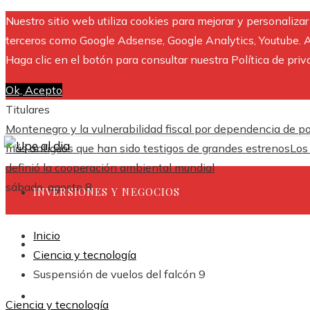
Nuestro sitio web utiliza cookies para mejorar y personaliza
terceros como Google Adsense, Google Analytics, Youtube. Al 
Haga clic en el botón para consultar nuestra Política de priv
Ok, Acepto
Titulares
Montenegro y la vulnerabilidad fiscal por dependencia de 
más antiguos que han sido testigos de grandes estrenos
Los
definió la cooperación ambiental mundial
sábado, agosto 8
INVERSIONES Y NEGOCIOS
Inicio
CULTURA Y OCIO
Ciencia y tecnología
Suspensión de vuelos del falcón 9
CIENCIA Y TECNOLOGÍA
Ciencia y tecnología