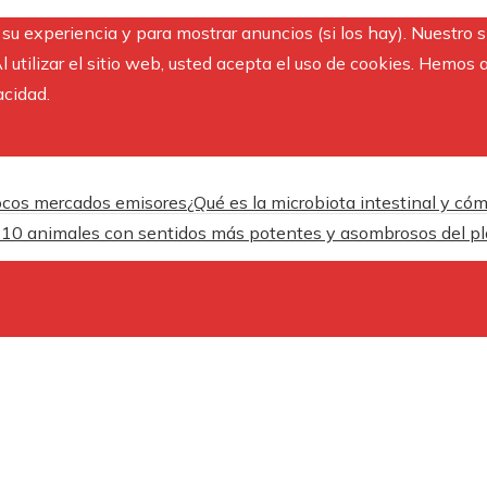
r su experiencia y para mostrar anuncios (si los hay). Nuestro 
utilizar el sitio web, usted acepta el uso de cookies. Hemos a
acidad.
pocos mercados emisores
¿Qué es la microbiota intestinal y cóm
 10 animales con sentidos más potentes y asombrosos del p