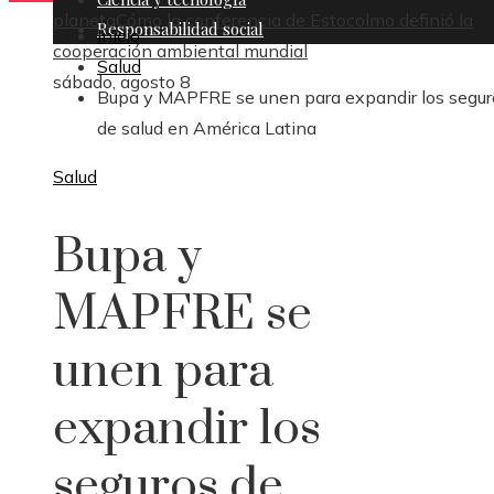
planeta
Cómo la conferencia de Estocolmo definió la
Responsabilidad social
Inicio
cooperación ambiental mundial
Salud
sábado, agosto 8
Bupa y MAPFRE se unen para expandir los segur
de salud en América Latina
Salud
Bupa y
MAPFRE se
unen para
expandir los
seguros de