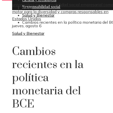
universales
La responsabilidad social empresarial com
Responsabilidad social
Inicio
motor para la diversidad y compras responsables en
Salud y Bienestar
Estados Unidos
Cambios recientes en la política monetaria del 
jueves, agosto 6
Salud y Bienestar
Cambios
recientes en la
política
monetaria del
BCE