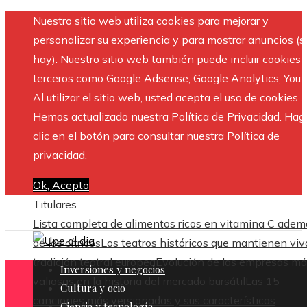
Nuestro sitio web utiliza cookies para mejorar y
personalizar su experiencia y para mostrar anuncios (si
hay). Nuestro sitio web también puede incluir cookies 
terceros como Google Adsense, Google Analytics, Yout
Al utilizar el sitio web, usted acepta el uso de cookies.
Hemos actualizado nuestra Política de Privacidad. Hag
clic en el botón para consultar nuestra Política de
privacidad.
Ok, Acepto
Titulares
Lista completa de alimentos ricos en vitamina C adem
de los cítricos
Los teatros históricos que mantienen viv
tradición teatral europea
Evolución de las empresas m
Inversiones y negocios
valiosas en la historia del mercado bursátil
Las 15
Cultura y ocio
canciones más versionadas y sus características
Ciencia y tecnología