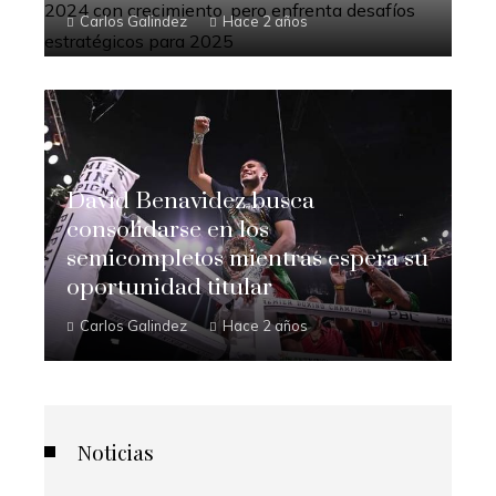
Carlos Galindez
Hace 2 años
David Benavidez busca
consolidarse en los
semicompletos mientras espera su
oportunidad titular
Carlos Galindez
Hace 2 años
Noticias