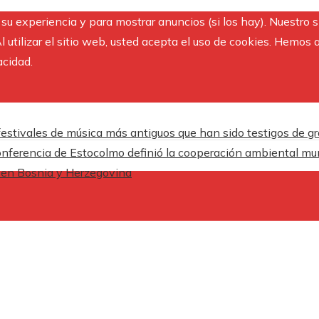
r su experiencia y para mostrar anuncios (si los hay). Nuestro 
utilizar el sitio web, usted acepta el uso de cookies. Hemos a
acidad.
festivales de música más antiguos que han sido testigos de g
nferencia de Estocolmo definió la cooperación ambiental mu
n en Bosnia y Herzegovina