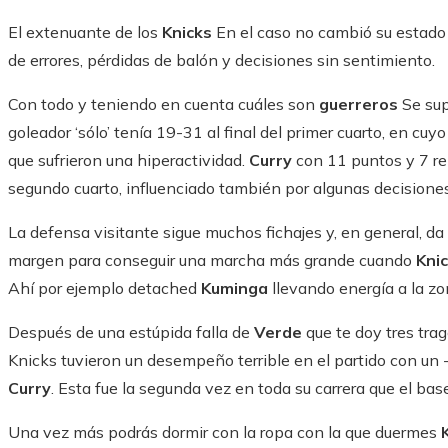
El extenuante de los
Knicks
En el caso no cambió su estado
de errores, pérdidas de balón y decisiones sin sentimiento.
Con todo y teniendo en cuenta cuáles son
guerreros
Se su
goleador ‘sólo’ tenía 19-31 al final del primer cuarto, en cuy
que sufrieron una hiperactividad.
Curry
con 11 puntos y 7 rep
segundo cuarto, influenciado también por algunas decisiones 
La defensa visitante sigue muchos fichajes y, en general, da 
margen para conseguir una marcha más grande cuando
Kni
Ahí por ejemplo detached
Kuminga
llevando energía a la zo
Después de una estúpida falla de
Verde
que te doy tres tra
Knicks tuvieron un desempeño terrible en el partido con un 
Curry
. Esta fue la segunda vez en toda su carrera que el bas
Una vez más podrás dormir con la ropa con la que duermes