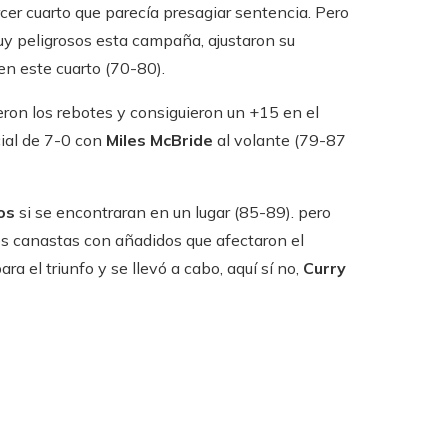
cer cuarto que parecía presagiar sentencia. Pero
muy peligrosos esta campaña, ajustaron su
en este cuarto (70-80).
eron los rebotes y consiguieron un +15 en el
ial de 7-0 con
Miles McBride
al volante (79-87
ros
si se encontraran en un lugar (85-89). pero
es canastas con añadidos que afectaron el
ra el triunfo y se llevó a cabo, aquí sí no,
Curry