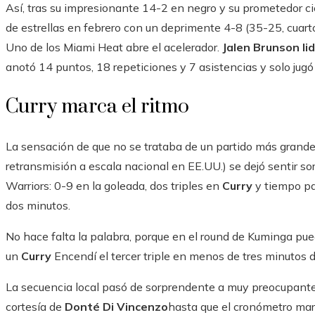
Así, tras su impresionante 14-2 en negro y su prometedor cie
de estrellas en febrero con un deprimente 4-8 (35-25, cuartos
Uno de los Miami Heat abre el acelerador.
Jalen Brunson li
anotó 14 puntos, 18 repeticiones y 7 asistencias y solo jugó
Curry marca el ritmo
La sensación de que no se trataba de un partido más grand
retransmisión a escala nacional en EE.UU.) se dejó sentir s
Warriors: 0-9 en la goleada, dos triples en
Curry
y tiempo p
dos minutos.
No hace falta la palabra, porque en el round de Kuminga pue
un
Curry
Encendí el tercer triple en menos de tres minutos d
La secuencia local pasó de sorprendente a muy preocupante 
cortesía de
Donté Di Vincenzo
hasta que el cronómetro marc