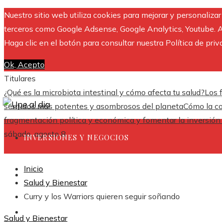
Nuestro sitio web utiliza cookies para mejorar y personaliza
terceros como Google Adsense, Google Analytics, Youtube. Al 
Haga clic en el botón para consultar nuestra Política de priv
Ok, Acepto
Titulares
¿Qué es la microbiota intestinal y cómo afecta tu salud?
Los 
sentidos más potentes y asombrosos del planeta
Cómo la co
fragmentación política y económica y fomentar la inversió
sábado, agosto 8
INVERSIONES Y NEGOCIOS
Inicio
CULTURA Y OCIO
Salud y Bienestar
Curry y los Warriors quieren seguir soñando
CIENCIA Y TECNOLOGÍA
Salud y Bienestar