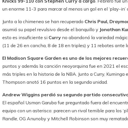
Knicks 99-110 con Stephen Curry a cargo
. Febrero fue un
un enorme 11-3 para marcar al menos un gol en el ‘play-in’ 
Junto a la chimenea se han recuperado
Chris Paul, Draymo
asumió su papel revulsivo desde el banquillo y
Jonathan Ku
esto es insuficiente si
Curry
no abandonó la variedad mágica 
(11 de 26 en cancha, 8 de 18 en triples) y 11 rebotes ante l
El Madison Square Garden es uno de los mejores recuer
puntos y además la canción neoyorquina fue en 2021 el escen
más triples en la historia de la NBA. Junto a Curry, Kuming
Thompson anotó 16 puntos en la segunda unidad.
Andrew Wiggins perdió su segundo partido consecutivo
El español Usman Garuba fue preguntado fuera del encuentro
equipo con un asterisco: parecen un rival temible para los ‘pla
Randle, OG Anunoby y Mitchell Robinson son muy rematado