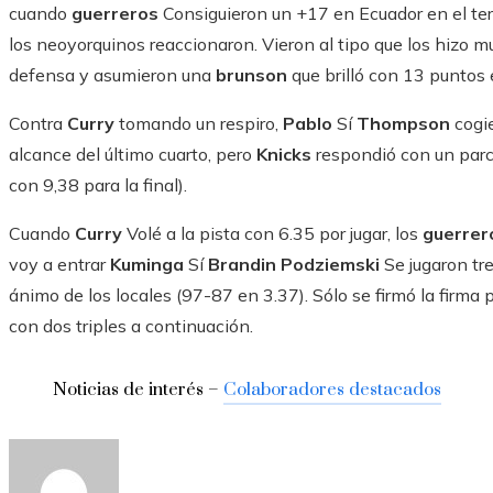
cuando
guerreros
Consiguieron un +17 en Ecuador en el ter
los neoyorquinos reaccionaron. Vieron al tipo que los hizo 
defensa y asumieron una
brunson
que brilló con 13 puntos 
Contra
Curry
tomando un respiro,
Pablo
Sí
Thompson
cogi
alcance del último cuarto, pero
Knicks
respondió con un parc
con 9,38 para la final).
Cuando
Curry
Volé a la pista con 6.35 por jugar, los
guerre
voy a entrar
Kuminga
Sí
Brandin Podziemski
Se jugaron tr
ánimo de los locales (97-87 en 3.37). Sólo se firmó la firma pa
con dos triples a continuación.
Noticias de interés –
Colaboradores destacados