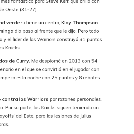
 mes fantástico para Steve Kerr, que brilló con
de Oeste (31-27).
nd verde
si tiene un centro,
Klay Thompson
minga
dio paso al frente que le dijo. Pero todo
y el líder de los Warriors construyó 31 puntos
os Knicks.
dos de Curry.
Me desplomé en 2013 con 54
ario en el que se convirtió en el jugador con
a empezó esta noche con 25 puntos y 8 rebotes.
 contra los Warriors
por razones personales.
. Por su parte, los Knicks siguen teniendo un
yoffs’ del Este, pero las lesiones de Julius
ras.