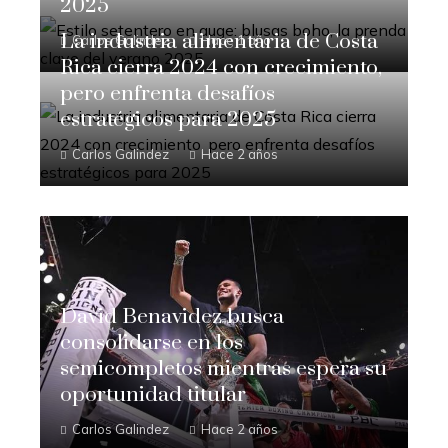
2025
La industria alimentaria de Costa
Carlos Galindez
Hace 1 año
Rica cierra 2024 con crecimiento,
pero enfrenta desafíos
estratégicos para 2025
Carlos Galindez
Hace 2 años
David Benavidez busca
consolidarse en los
semicompletos mientras espera su
oportunidad titular
Carlos Galindez
Hace 2 años