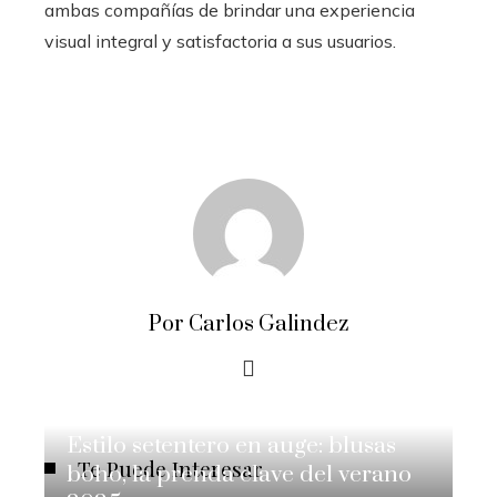
ambas compañías de brindar una experiencia
visual integral y satisfactoria a sus usuarios.
Por Carlos Galindez
Estilo setentero en auge: blusas
Te Puede Interesar
boho, la prenda clave del verano