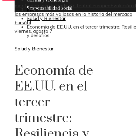
mantienen viva la tradición teatral europea
Evolución 
Responsabilidad social
Inicio
las empresas más valiosas en la historia del mercado
Salud y Bienestar
bursátil
Economía de EE.UU. en el tercer trimestre: Resili
viernes, agosto 7
y desafíos
Salud y Bienestar
Economía de
EE.UU. en el
tercer
trimestre:
Resiliencia y