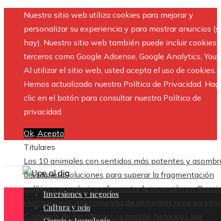
Nuestro sitio web utiliza cookies para mejorar y
personalizar su experiencia y para mostrar anuncios (si
hay). Nuestro sitio web también puede incluir cookies 
terceros como Google Adsense, Google Analytics, Yout
Al utilizar el sitio web, usted acepta el uso de cookies.
Hemos actualizado nuestra Política de Privacidad. Hag
clic en el botón para consultar nuestra Política de
privacidad.
Ok, Acepto
Titulares
Los 10 animales con sentidos más potentes y asombr
del planeta
Soluciones para superar la fragmentación
política y económica y fomentar la inversión en Bosni
Inversiones y negocios
Herzegovina
Lista completa de alimentos ricos en vit
Cultura y ocio
C además de los cítricos
Los teatros históricos que
Ciencia y tecnología