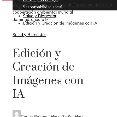
planeta
Cómo la conferencia de Estocolmo definió la
Responsabilidad social
Inicio
cooperación ambiental mundial
Salud y Bienestar
domingo, agosto 9
Edición y Creación de Imágenes con IA
Salud y Bienestar
Edición y
Creación de
Imágenes con
IA
Carlos Galindez
Hace 2 años
Hace