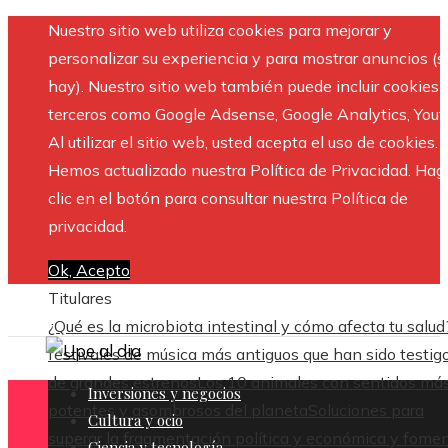
Nuestro sitio web utiliza cookies para mejorar y
personalizar su experiencia y para mostrar anuncios (si
hay). Nuestro sitio web también puede incluir cookies 
terceros como Google Adsense, Google Analytics, Yout
Al utilizar el sitio web, usted acepta el uso de cookies.
Hemos actualizado nuestra Política de Privacidad. Hag
clic en el botón para consultar nuestra Política de
privacidad.
Ok, Acepto
Titulares
¿Qué es la microbiota intestinal y cómo afecta tu salud
festivales de música más antiguos que han sido testig
de grandes estrenos
Los 10 animales con sentidos má
Inversiones y negocios
potentes y asombrosos del planeta
Soluciones para
Cultura y ocio
superar la fragmentación política y económica y fome
Ciencia y tecnología