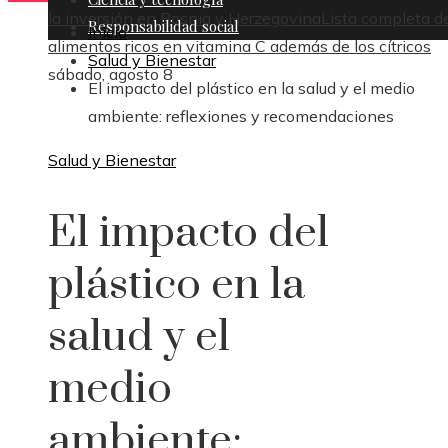
la inversión en Bosnia y Herzegovina
Lista completa d
Responsabilidad social
Inicio
alimentos ricos en vitamina C además de los cítricos
Salud y Bienestar
sábado, agosto 8
El impacto del plástico en la salud y el medio
ambiente: reflexiones y recomendaciones
Salud y Bienestar
El impacto del
plástico en la
salud y el
medio
ambiente: