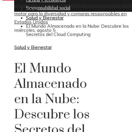
universales
La responsabilidad social empresarial com
Responsabilidad social
Inicio
motor para la diversidad y compras responsables en
Salud y Bienestar
Estados Unidos
El Mundo Almacenado en la Nube: Descubre los
miércoles, agosto 5
Secretos del Cloud Computing
Salud y Bienestar
El Mundo
Almacenado
en la Nube:
Descubre los
Secretos del