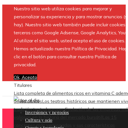
Nuestro sitio web utiliza cookies para mejorar y
personalizar su experiencia y para mostrar anuncios (si
hay). Nuestro sitio web también puede incluir cookies 
terceros como Google Adsense, Google Analytics, Yout
Al utilizar el sitio web, usted acepta el uso de cookies.
Hemos actualizado nuestra Política de Privacidad. Hag
clic en el botón para consultar nuestra Política de
privacidad.
Ok, Acepto
Titulares
Lista completa de alimentos ricos en vitamina C adem
de los cítricos
Los teatros históricos que mantienen viv
tradición teatral europea
Evolución de las empresas m
Inversiones y negocios
valiosas en la historia del mercado bursátil
Las 15
Cultura y ocio
canciones más versionadas y sus características
Ciencia y tecnología