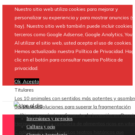
Nuestro sitio web utiliza cookies para mejorar y
personalizar su experiencia y para mostrar anuncios (si
hay). Nuestro sitio web también puede incluir cookies 
terceros como Google Adsense, Google Analytics, Yout
Al utilizar el sitio web, usted acepta el uso de cookies.
Hemos actualizado nuestra Política de Privacidad. Hag
clic en el botón para consultar nuestra Política de
privacidad.
Ok, Acepto
Titulares
Los 10 animales con sentidos más potentes y asombr
del planeta
Soluciones para superar la fragmentación
política y económica y fomentar la inversión en Bosni
Inversiones y negocios
Herzegovina
Lista completa de alimentos ricos en vit
Cultura y ocio
C además de los cítricos
Los teatros históricos que
Ciencia y tecnología