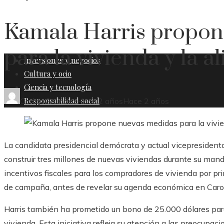
Kamala Harris propon
RESPONSABILIDAD SOCIAL
para la vivienda y la 
Inversiones y negocios
Cultura y ocio
Ciencia y tecnología
Responsabilidad social
Carlos Galindez
Hace 2 años
Hace 2 años
La candidata presidencial demócrata y actual vicepresident
construir tres millones de nuevas viviendas durante su ma
incentivos fiscales para los compradores de vivienda por pri
de campaña, antes de revelar su agenda económica en Carol
Harris también ha prometido un bono de 25.000 dólares pa
vivienda. Esta iniciativa refleja su atención a las preocupa