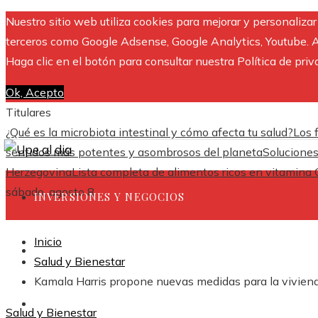
Nuestro sitio web utiliza cookies para mejorar y personaliza
terceros como Google Adsense, Google Analytics, Youtube. Al 
Haga clic en el botón para consultar nuestra Política de priv
Ok, Acepto
Titulares
¿Qué es la microbiota intestinal y cómo afecta tu salud?
Los 
sentidos más potentes y asombrosos del planeta
Soluciones
Herzegovina
Lista completa de alimentos ricos en vitamina 
sábado, agosto 8
INVERSIONES Y NEGOCIOS
Inicio
CULTURA Y OCIO
Salud y Bienestar
Kamala Harris propone nuevas medidas para la viviend
CIENCIA Y TECNOLOGÍA
Salud y Bienestar