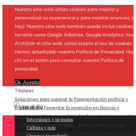
Nuestro sitio web utiliza cookies para mejorar y
personalizar su experiencia y para mostrar anuncios (si
hay). Nuestro sitio web también puede incluir cookies 
terceros como Google Adsense, Google Analytics, Yout
Al utilizar el sitio web, usted acepta el uso de cookies.
Hemos actualizado nuestra Política de Privacidad. Hag
clic en el botón para consultar nuestra Política de
privacidad.
Ok, Acepto
Titulares
Soluciones para superar la fragmentación política y
económica y fomentar la inversión en Bosnia y
Herzegovina
Lista completa de alimentos ricos en vit
Inversiones y negocios
C además de los cítricos
Los teatros históricos que
Cultura y ocio
mantienen viva la tradición teatral europea
Evolución 
Ciencia y tecnología