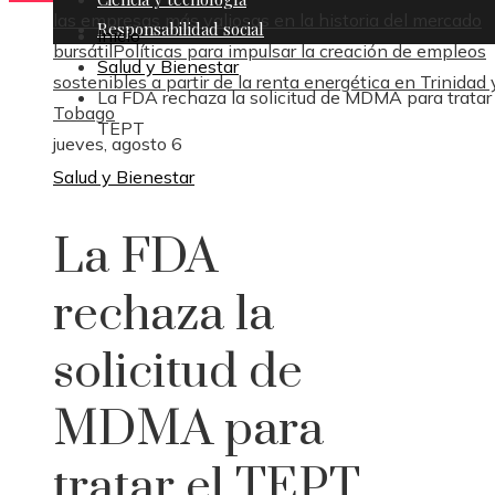
las empresas más valiosas en la historia del mercado
Responsabilidad social
Inicio
bursátil
Políticas para impulsar la creación de empleos
Salud y Bienestar
sostenibles a partir de la renta energética en Trinidad 
La FDA rechaza la solicitud de MDMA para tratar 
Tobago
TEPT
jueves, agosto 6
Salud y Bienestar
La FDA
rechaza la
solicitud de
MDMA para
tratar el TEPT