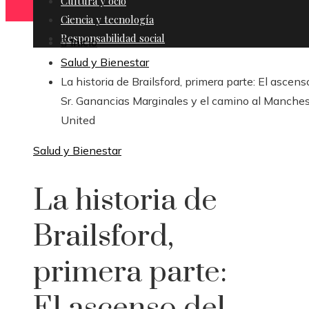
Cultura y ocio
Ciencia y tecnología
Responsabilidad social
Inicio
Salud y Bienestar
La historia de Brailsford, primera parte: El ascens
Sr. Ganancias Marginales y el camino al Manches
United
Salud y Bienestar
La historia de
Brailsford,
primera parte:
El ascenso del