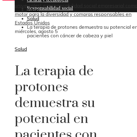
universales
La responsabilidad social empresarial com
Responsabilidad social
Inicio
motor para la diversidad y compras responsables en
Salud
Estados Unidos
La terapia de protones demuestra su potencial e
miércoles, agosto 5
pacientes con cáncer de cabeza y piel
Salud
La terapia de
protones
demuestra su
potencial en
pacientes con