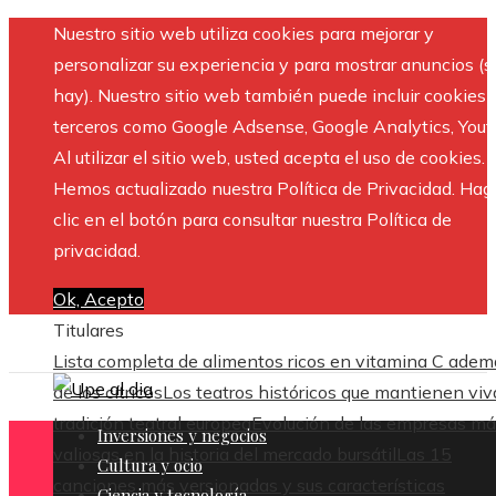
Nuestro sitio web utiliza cookies para mejorar y
personalizar su experiencia y para mostrar anuncios (si
hay). Nuestro sitio web también puede incluir cookies 
terceros como Google Adsense, Google Analytics, Yout
Al utilizar el sitio web, usted acepta el uso de cookies.
Hemos actualizado nuestra Política de Privacidad. Hag
clic en el botón para consultar nuestra Política de
privacidad.
Ok, Acepto
Titulares
Lista completa de alimentos ricos en vitamina C adem
de los cítricos
Los teatros históricos que mantienen viv
tradición teatral europea
Evolución de las empresas m
Inversiones y negocios
valiosas en la historia del mercado bursátil
Las 15
Cultura y ocio
canciones más versionadas y sus características
Ciencia y tecnología