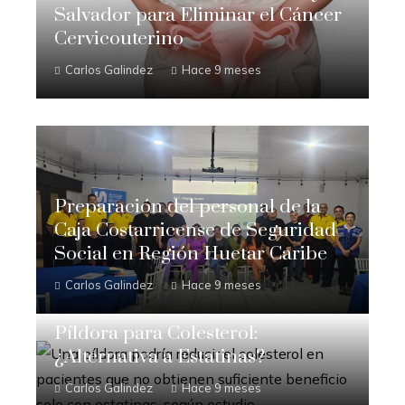
Salvador para Eliminar el Cáncer
Cervicouterino
Carlos Galindez
Hace 9 meses
Preparación del personal de la
Caja Costarricense de Seguridad
Social en Región Huetar Caribe
Carlos Galindez
Hace 9 meses
Píldora para Colesterol:
¿Alternativa a Estatinas?
Carlos Galindez
Hace 9 meses