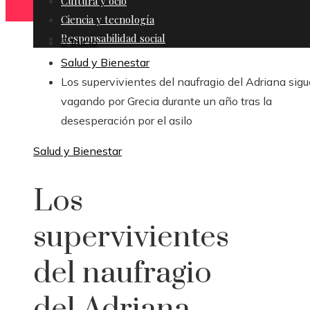
Cultura y ocio
Ciencia y tecnología
Responsabilidad social
Inicio
Salud y Bienestar
Los supervivientes del naufragio del Adriana sig
vagando por Grecia durante un año tras la
desesperación por el asilo
Salud y Bienestar
Los
supervivientes
del naufragio
del Adriana