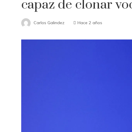
capaz de clonar v
Carlos Galindez
Hace 2 años