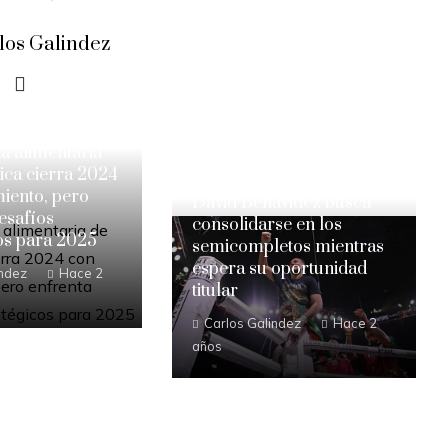
los Galindez
ia alimentaria
ica cierra 2024
iento, pero
David Benavidez busca
esafíos
consolidarse en los
os para 2025
semicompletos mientras
espera su oportunidad
indez
Hace 2
titular
Carlos Galindez
Hace 2
años