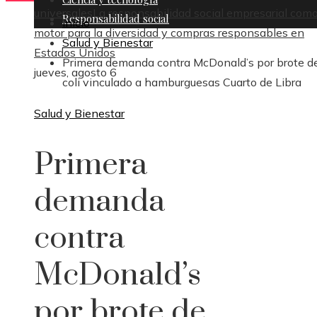
universales
La responsabilidad social empresarial com
Responsabilidad social
Inicio
motor para la diversidad y compras responsables en
Salud y Bienestar
Estados Unidos
Primera demanda contra McDonald’s por brote de
jueves, agosto 6
coli vinculado a hamburguesas Cuarto de Libra
Salud y Bienestar
Primera
demanda
contra
McDonald’s
por brote de