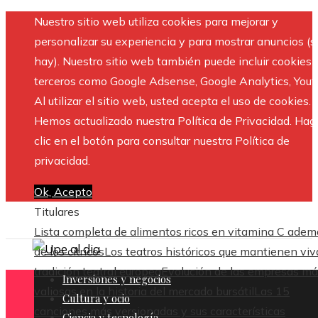
Nuestro sitio web utiliza cookies para mejorar y
personalizar su experiencia y para mostrar anuncios (si
hay). Nuestro sitio web también puede incluir cookies 
terceros como Google Adsense, Google Analytics, Yout
Al utilizar el sitio web, usted acepta el uso de cookies.
Hemos actualizado nuestra Política de Privacidad. Hag
clic en el botón para consultar nuestra Política de
privacidad.
Ok, Acepto
Titulares
Lista completa de alimentos ricos en vitamina C adem
de los cítricos
Los teatros históricos que mantienen viv
tradición teatral europea
Evolución de las empresas m
Inversiones y negocios
valiosas en la historia del mercado bursátil
Las 15
Cultura y ocio
canciones más versionadas y sus características
Ciencia y tecnología