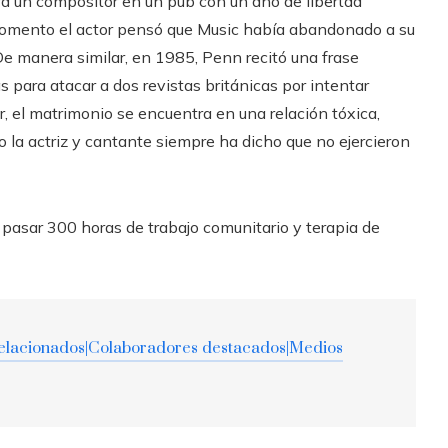
a un compositor en un pub con un año de libertad
 momento el actor pensó que Music había abandonado a su
e manera similar, en 1985, Penn recitó una frase
 para atacar a dos revistas británicas por intentar
r, el matrimonio se encuentra en una relación tóxica,
o la actriz y cantante siempre ha dicho que no ejercieron
 pasar 300 horas de trabajo comunitario y terapia de
relacionados|Colaboradores destacados|Medios