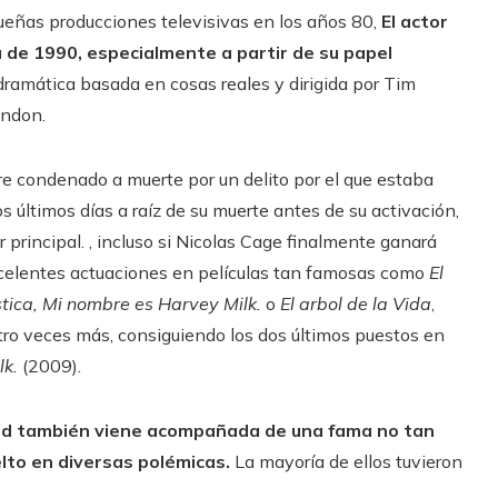
ueñas producciones televisivas en los años 80,
El actor
de 1990, especialmente a partir de su papel
 dramática basada en cosas reales y dirigida por Tim
andon.
re condenado a muerte por un delito por el que estaba
s últimos días a raíz de su muerte antes de su activación,
r principal. , incluso si Nicolas Cage finalmente ganará
xcelentes actuaciones en películas tan famosas como
El
stica
,
Mi nombre es Harvey Milk.
o
El arbol de la Vida
,
tro veces más, consiguiendo los dos últimos puestos en
lk.
(2009).
od también viene acompañada de una fama no tan
elto en diversas polémicas.
La mayoría de ellos tuvieron