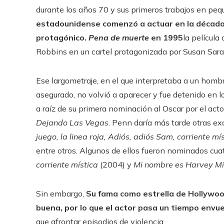
durante los años 70 y sus primeros trabajos en peq
estadounidense comenzó a actuar en la década 
protagónico.
Pena de muerte
en 1995
la película
Robbins en un cartel protagonizada por Susan Sar
Ese largometraje, en el que interpretaba a un homb
asegurado, no volvió a aparecer y fue detenido en lo
a raíz de su primera nominación al Oscar por el acto
Dejando Las Vegas
. Penn daría más tarde otras e
juego,
la linea roja
,
Adiós, adiós Sam
,
corriente mí
entre otros. Algunos de ellos fueron nominados cua
corriente mística
(2004) y
Mi nombre es Harvey Mi
Sin embargo,
Su fama como estrella de Hollywo
buena, por lo que el actor pasa un tiempo envu
que afrontar episodios de violencia.