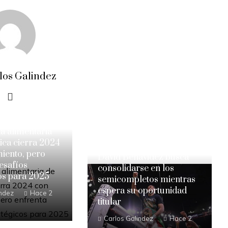
los Galindez
ia alimentaria
ica cierra 2024
iento, pero
David Benavidez busca
esafíos
consolidarse en los
os para 2025
semicompletos mientras
espera su oportunidad
indez
Hace 2
titular
Carlos Galindez
Hace 2