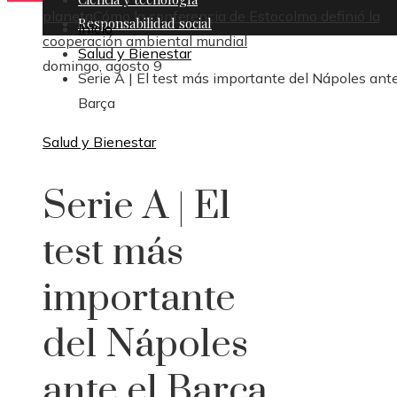
planeta
Cómo la conferencia de Estocolmo definió la
Responsabilidad social
Inicio
cooperación ambiental mundial
Salud y Bienestar
domingo, agosto 9
Serie A | El test más importante del Nápoles ante
Barça
Salud y Bienestar
Serie A | El
test más
importante
del Nápoles
ante el Barça