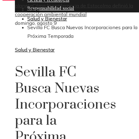
planeta
Cómo la conferencia de Estocolmo definió la
Responsabilidad social
Inicio
cooperación ambiental mundial
Salud y Bienestar
domingo, agosto 9
Sevilla FC Busca Nuevas Incorporaciones para la
Próxima Temporada
Salud y Bienestar
Sevilla FC
Busca Nuevas
Incorporaciones
para la
Próxima