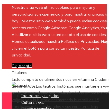
Nuestro sitio web utiliza cookies para mejorar y
personalizar su experiencia y para mostrar anuncios (si
hay). Nuestro sitio web también puede incluir cookies 
terceros como Google Adsense, Google Analytics, Yout
Al utilizar el sitio web, usted acepta el uso de cookies.
Hemos actualizado nuestra Política de Privacidad. Hag
clic en el botón para consultar nuestra Política de
privacidad.
Ok, Acepto
Titulares
Lista completa de alimentos ricos en vitamina C adem
de los cítricos
Los teatros históricos que mantienen viv
tradición teatral europea
Evolución de las empresas m
Inversiones y negocios
valiosas en la historia del mercado bursátil
Las 15
Cultura y ocio
canciones más versionadas y sus características
Ciencia y tecnología