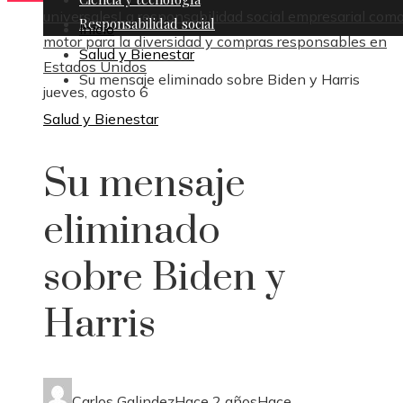
universales
La responsabilidad social empresarial com
Responsabilidad social
Inicio
motor para la diversidad y compras responsables en
Salud y Bienestar
Estados Unidos
Su mensaje eliminado sobre Biden y Harris
jueves, agosto 6
Salud y Bienestar
Su mensaje
eliminado
sobre Biden y
Harris
Carlos Galindez
Hace 2 años
Hace