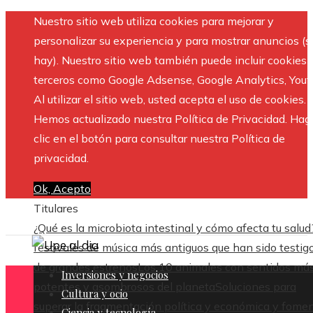
Nuestro sitio web utiliza cookies para mejorar y
personalizar su experiencia y para mostrar anuncios (si
hay). Nuestro sitio web también puede incluir cookies 
terceros como Google Adsense, Google Analytics, Yout
Al utilizar el sitio web, usted acepta el uso de cookies.
Hemos actualizado nuestra Política de Privacidad. Hag
clic en el botón para consultar nuestra Política de
privacidad.
Ok, Acepto
Titulares
¿Qué es la microbiota intestinal y cómo afecta tu salud
festivales de música más antiguos que han sido testig
de grandes estrenos
Los 10 animales con sentidos má
Inversiones y negocios
potentes y asombrosos del planeta
Soluciones para
Cultura y ocio
superar la fragmentación política y económica y fome
Ciencia y tecnología