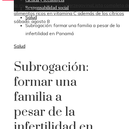
la inversión en Bosnia y Herzegovina
Lista completa d
Responsabilidad social
Inicio
alimentos ricos en vitamina C además de los cítricos
Salud
sábado, agosto 8
Subrogación: formar una familia a pesar de la
infertilidad en Panamá
Salud
Subrogación:
formar una
familia a
pesar de la
infertilidad en