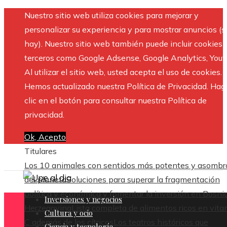
Nuestro sitio web utiliza cookies para mejorar y
personalizar su experiencia y para mostrar anuncios (si
hay). Nuestro sitio web también puede incluir cookies 
terceros como Google Adsense, Google Analytics, Yout
Al utilizar el sitio web, usted acepta el uso de cookies.
Hemos actualizado nuestra Política de Privacidad. Hag
clic en el botón para consultar nuestra Política de
privacidad.
Ok, Acepto
Titulares
Los 10 animales con sentidos más potentes y asombr
del planeta
Soluciones para superar la fragmentación
política y económica y fomentar la inversión en Bosni
Inversiones y negocios
Herzegovina
Lista completa de alimentos ricos en vit
Cultura y ocio
C además de los cítricos
Los teatros históricos que
Ciencia y tecnología