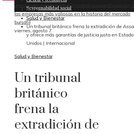
mantienen viva la tradición teatral europea
Evolución 
Responsabilidad social
Inicio
las empresas más valiosas en la historia del mercado
Salud y Bienestar
bursátil
Un tribunal británico frena la extradición de Ass
viernes, agosto 7
y ofrece más garantías de justicia justa en Estado
Unidos | Internacional
Salud y Bienestar
Un tribunal
británico
frena la
extradición de