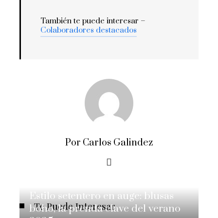
También te puede interesar –
Colaboradores destacados
Por Carlos Galindez
Estilo setentero en auge: blusas
Te Puede Interesar
boho, la prenda clave del verano