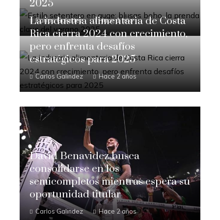
2025
La industria alimentaria de Costa
Carlos Galindez
Hace 1 año
Rica cierra 2024 con crecimiento,
pero enfrenta desafíos
estratégicos para 2025
Carlos Galindez
Hace 2 años
David Benavidez busca
consolidarse en los
semicompletos mientras espera su
oportunidad titular
Carlos Galindez
Hace 2 años